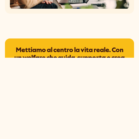
Mettiamo al centro la vita reale. Con
un welfare che guida, supporta e crea
valore ogni giorno - per l’azienda e per
le persone.
Scopri l'Hub del Benessere
Epassi Italia