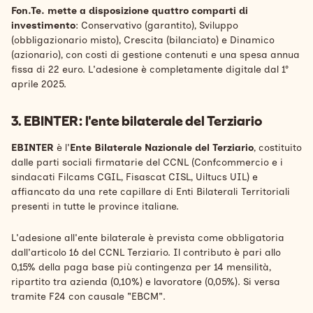
Fon.Te. mette a disposizione quattro comparti di
investimento
: Conservativo (garantito), Sviluppo
(obbligazionario misto), Crescita (bilanciato) e Dinamico
(azionario), con costi di gestione contenuti e una spesa annua
fissa di 22 euro. L'adesione è completamente digitale dal 1°
aprile 2025.
3. EBINTER: l'ente bilaterale del Terziario
EBINTER
è l'
Ente Bilaterale Nazionale del Terziario
, costituito
dalle parti sociali firmatarie del CCNL (Confcommercio e i
sindacati Filcams CGIL, Fisascat CISL, Uiltucs UIL) e
affiancato da una rete capillare di Enti Bilaterali Territoriali
presenti in tutte le province italiane.
L'adesione all'ente bilaterale è prevista come obbligatoria
dall'articolo 16 del CCNL Terziario. Il contributo è pari allo
0,15% della paga base più contingenza per 14 mensilità,
ripartito tra azienda (0,10%) e lavoratore (0,05%). Si versa
tramite F24 con causale "EBCM".