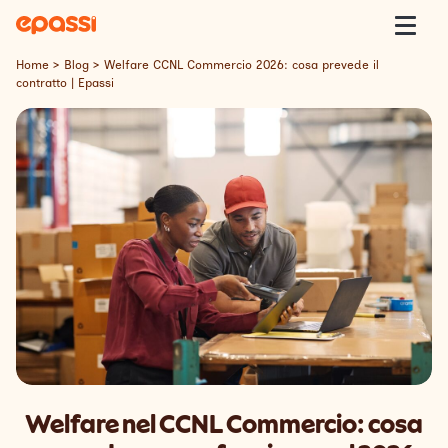
Skip to content
Epassi
Togg
Home
>
Blog
>
Welfare CCNL Commercio 2026: cosa prevede il
contratto | Epassi
Epassi Italia
Welfare
Offerta
Clienti
Insight
Contatti
Welfare nel CCNL Commercio: cosa
Lavora con Noi