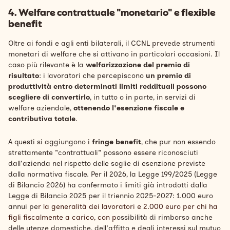
4. Welfare contrattuale "monetario" e flexible
benefit
Oltre ai fondi e agli enti bilaterali, il CCNL prevede strumenti
monetari di welfare che si attivano in particolari occasioni. Il
caso più rilevante è la
welfarizzazione del premio di
risultato
: i lavoratori che percepiscono
un premio di
produttività entro determinati limiti reddituali possono
scegliere di convertirlo
, in tutto o in parte, in servizi di
welfare aziendale,
ottenendo l'esenzione fiscale e
contributiva totale
.
A questi si aggiungono i
fringe benefit
, che pur non essendo
strettamente "contrattuali" possono essere riconosciuti
dall'azienda nel rispetto delle soglie di esenzione previste
dalla normativa fiscale. Per il 2026, la Legge 199/2025 (Legge
di Bilancio 2026) ha confermato i limiti già introdotti dalla
Legge di Bilancio 2025 per il triennio 2025-2027: 1.000 euro
annui pe
r la generalità dei lavoratori e 2.000 euro per chi ha
figli fiscalmente a carico, con p
ossibilità di rimborso anche
delle utenze domestiche, dell'affitto e degli interessi sul mutuo