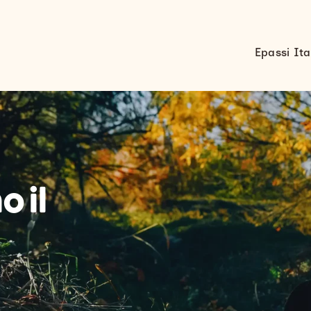
Epassi Ita
 il
n