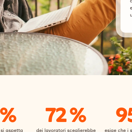
 %
72 %
9
 si aspetta
dei lavoratori sceglierebbe
esige che i s