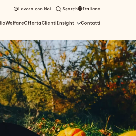
Lavora con Noi
Search
Italiano
lia
Welfare
Offerta
Clienti
Insight
Contatti