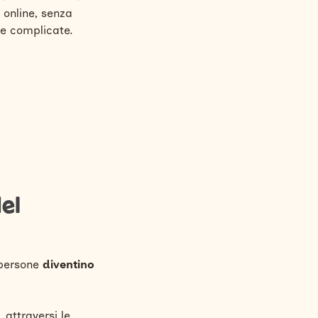
 online, senza
e complicate.
del
 persone
diventino
 attraversi le