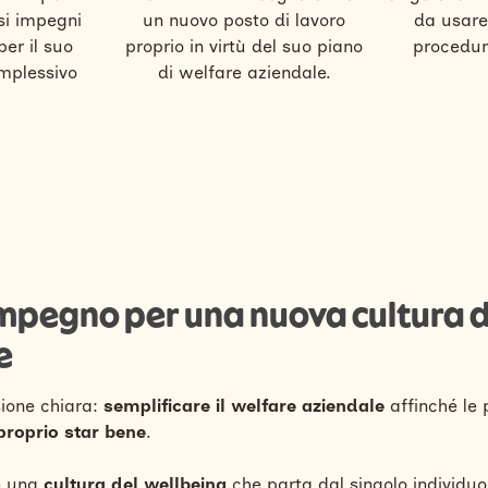
si impegni
un nuovo posto di lavoro
da usare
er il suo
proprio in virtù del suo piano
procedur
mplessivo
di welfare aziendale.
 impegno per una nuova cultura 
e
ione chiara:
semplificare il welfare aziendale
affinché le
proprio star bene
.
e una
cultura del wellbeing
che parta dal singolo individuo,