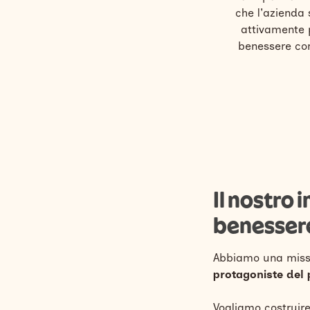
che l'azienda 
attivamente p
benessere co
Il nostro
benesser
Abbiamo una miss
protagoniste del 
Vogliamo costruir