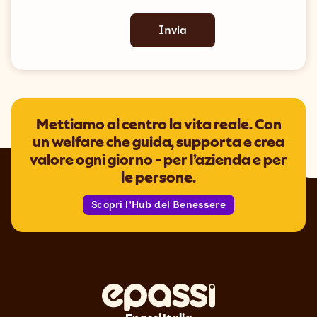
Mettiamo al centro la vita reale. Con
un welfare che guida, supporta e crea
valore ogni giorno - per l’azienda e per
le persone.
Scopri l'Hub del Benessere