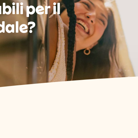
ili per il
dale?