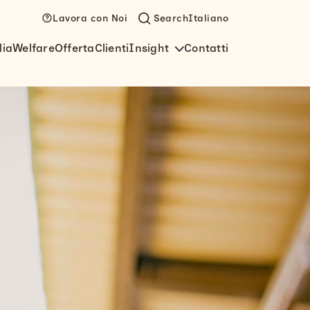
Lavora con Noi
Search
Italiano
lia
Welfare
Offerta
Clienti
Insight
Contatti