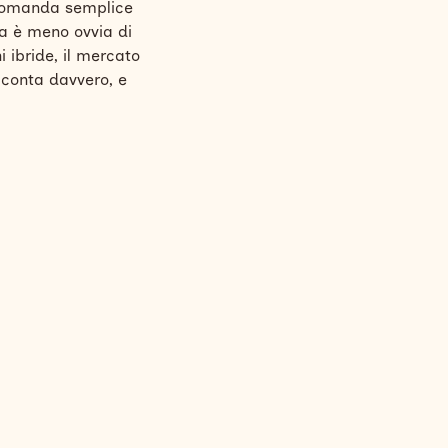
domanda semplice
a è meno ovvia di
i ibride, il mercato
a conta davvero, e