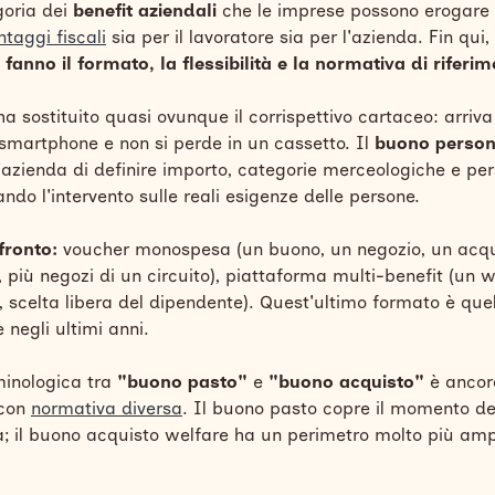
goria dei
benefit aziendali
che le imprese possono erogare 
ntaggi fiscali
sia per il lavoratore sia per l'azienda. Fin qui
 fanno il formato, la flessibilità e la normativa di riferim
a sostituito quasi ovunque il corrispettivo cartaceo: arriva
 smartphone e non si perde in un cassetto. Il
buono persona
l'azienda di definire importo, categorie merceologiche e per
iando l'intervento sulle reali esigenze delle persone.
fronto:
voucher monospesa (un buono, un negozio, un acqui
 più negozi di un circuito), piattaforma multi-benefit (un wa
, scelta libera del dipendente). Quest'ultimo formato è que
 negli ultimi anni.
minologica tra
"buono pasto"
e
"buono acquisto"
è ancor
co
n
normativa diversa
.
Il buono pasto copre il momento de
a; il buono acquisto welfare ha un perimetro molto più ampi