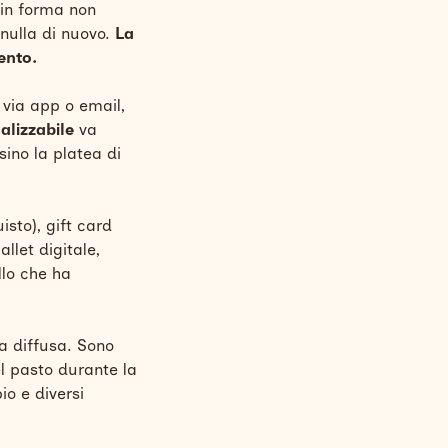
in forma non
, nulla di nuovo.
La
ento.
 via app o email,
lizzabile
va
sino la platea di
sto), gift card
llet digitale,
llo che ha
a diffusa. Sono
l pasto durante la
o e diversi