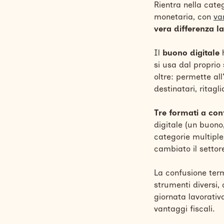
Rientra nella cate
monetaria, con
va
vera differenza la
Il
buono digitale
h
si usa dal proprio
oltre: permette al
destinatari, ritagl
Tre formati a con
digitale (un buono,
categorie multiple
cambiato il settore
La confusione ter
strumenti diversi, 
giornata lavorativ
vantaggi fiscali.