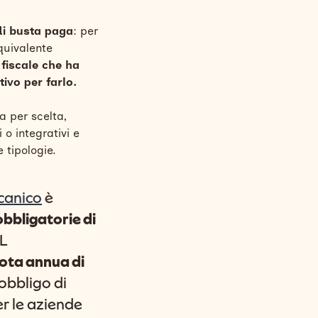
di busta paga
: per
equivalente
 fiscale che ha
ivo per farlo.
a per scelta,
 o integrativi e
e tipologie.
canico
è
obbligatorie di
NL
ota annua di
'obbligo di
er le aziende