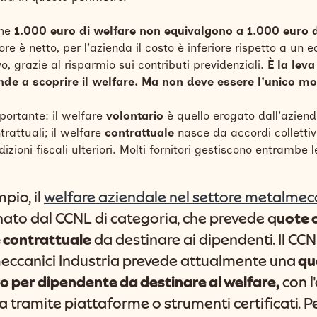
che
1.000 euro di welfare non equivalgono a 1.000 euro 
lore è netto, per l'azienda il costo è inferiore rispetto a un 
o, grazie al risparmio sui contributi previdenziali.
È la leva
nde a scoprire il welfare. Ma non deve essere l'unico mot
portante: il welfare
volontario
è quello erogato dall'aziend
trattuali; il welfare
contrattuale
nasce da accordi collettivi
zioni fiscali ulteriori. Molti fornitori gestiscono entrambe l
pio, i
l
welfare aziendale nel settore metalmec
inato dal CCNL di categoria, che prevede q
uote 
 contrattuale
da destinare ai dipendenti. Il CC
ccanici Industria prevede attualmente una
qu
o per dipendente da destinare al welfare,
con l
a tramite piattaforme o strumenti certificati. P