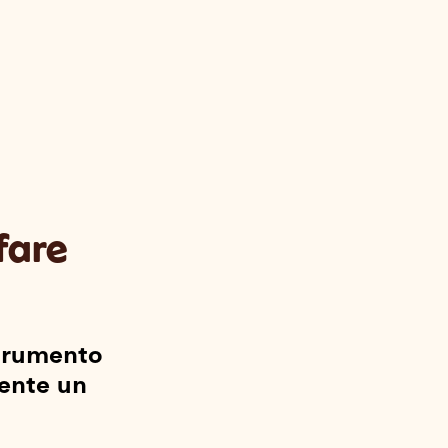
fare
strumento
dente un