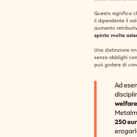
Questo significa 
il dipendente il va
aumento retributiv
spinto molte azie
Una distinzione im
senza obblighi con
può godere di condi
Ad esem
discipl
welfare
Metalme
250 eur
erogarl