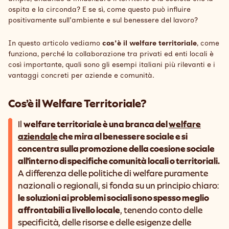
ospita e la circonda? E se sì, come questo può influire
positivamente sull'ambiente e sul benessere del lavoro?
In questo articolo vediamo
cos'è il welfare territoriale
, come
funziona, perché la collaborazione tra privati ed enti locali è
così importante, quali sono gli esempi italiani più rilevanti e i
vantaggi concreti per aziende e comunità.
Cos’è il Welfare Territoriale?
Il
welfare territoriale è una branca del
welfare
aziendale
che mira al benessere sociale e si
concentra sulla promozione della coesione sociale
all'interno di specifiche comunità locali o territoriali.
A differenza delle politiche di welfare puramente
nazionali o regionali, si fonda su un principio chiaro:
le soluzioni ai problemi sociali sono spesso meglio
affrontabili a livello locale
, tenendo conto delle
specificità, delle risorse e delle esigenze delle