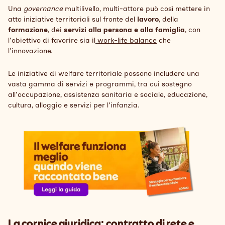
Una
governance
multilivello, multi-attore può così mettere in
atto iniziative territoriali sul fronte del
lavoro
, della
formazione
, dei
servizi alla persona e alla famiglia
, con
l'obiettivo di favorire sia il
work-life balance
che
l'innovazione.
Le iniziative di welfare territoriale possono includere una
vasta gamma di servizi e programmi, tra cui sostegno
all'occupazione, assistenza sanitaria e sociale, educazione,
cultura, alloggio e servizi per l'infanzia.
La cornice giuridica: contratto di rete e