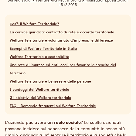
Daniela Ivaldi - Welfare Architect & Brand Ambassador Epassi Italia
|
15.12.2025
Search
Italiano
Cos’è il Welfare Territoriale?
La cornice giuridica: contratto di rete e accordo territoriale
Welfare Territoriale e volontariato d'impresa: le differenze
Esempi di Welfare Territoriale in Italia
Welfare Territoriale e sostenibilità
Una rete di imprese ed enti locali per favorire la crescita del
territorio
Welfare Territoriale e benessere delle persone
I vantaggi del Welfare territoriale
Gli obiettivi del Welfare territoriale
FAQ - Domande frequenti sul Welfare Territoriale
L'azienda può avere
un ruolo sociale
? Le scelte aziendali
possono incidere sul benessere della comunità in senso più
ampio, andando a influenzare il territorio e la società che la