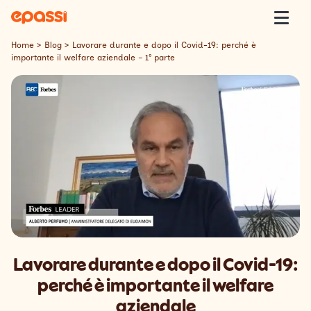
Skip to content
Epassi
Togg
Home
>
Blog
>
Lavorare durante e dopo il Covid-19: perché è
importante il welfare aziendale – 1° parte
Epassi Italia
Welfare
Offerta
Clienti
Insight
Contatti
Lavorare durante e dopo il Covid-19:
perché è importante il welfare
Lavora con Noi
aziendale