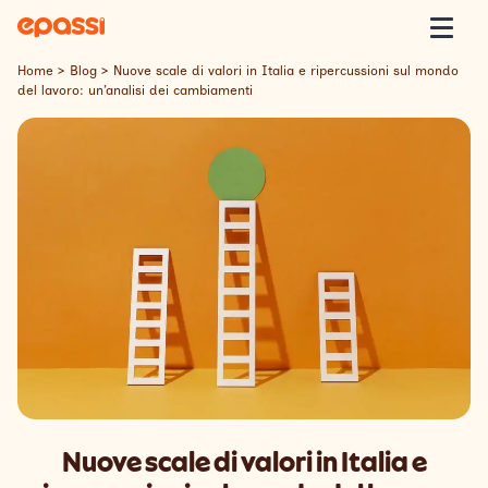
Skip to content
Epassi
Togg
Home
>
Blog
>
Nuove scale di valori in Italia e ripercussioni sul mondo
del lavoro: un’analisi dei cambiamenti
Epassi Italia
Welfare
Offerta
Clienti
Insight
Contatti
Nuove scale di valori in Italia e
Lavora con Noi