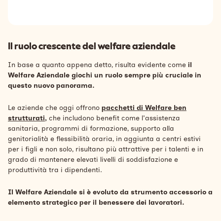
Il ruolo crescente del welfare aziendale
In base a quanto appena detto, risulta evidente come
il
Welfare Aziendale giochi un ruolo sempre più cruciale in
questo nuovo panorama.
Le aziende che oggi offrono
pacchetti di Welfare ben
strutturati
,
che includono benefit come l'assistenza
sanitaria, programmi di formazione,
supporto alla
genitorialità
e
flessibilità oraria, in aggiunta a centri estivi
per i figli e non solo, risultano più attrattive per i talenti e in
grado di mantenere elevati livelli di soddisfazione e
produttività tra i dipendenti.
Il Welfare Aziendale si è evoluto da
strumento accessorio a
elemento strategico per il benessere dei lavoratori.