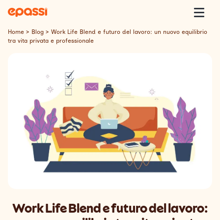
Skip to content
Epassi
Togg
Home
>
Blog
>
Work Life Blend e futuro del lavoro: un nuovo equilibrio
tra vita privata e professionale
Epassi Italia
Welfare
Offerta
Clienti
Insight
Contatti
Work Life Blend e futuro del lavoro:
Lavora con Noi