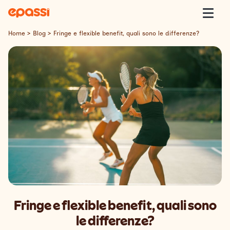
Skip to content
Epassi
Togg
Home
>
Blog
>
Fringe e flexible benefit, quali sono le differenze?
Epassi Italia
Welfare
Offerta
Clienti
Insight
Contatti
Fringe e flexible benefit, quali sono
Lavora con Noi
le differenze?