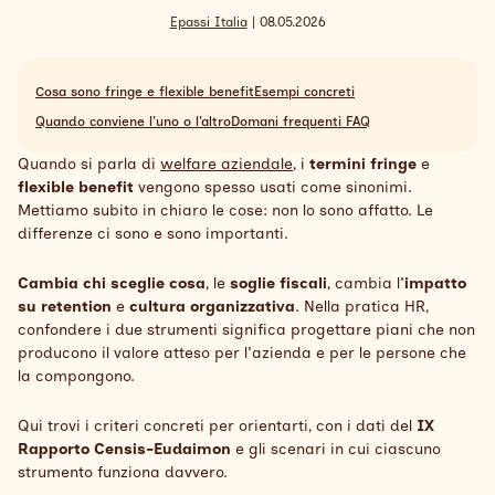
Search
Epassi Italia
| 08.05.2026
Italiano
Cosa sono fringe e flexible benefit
Esempi concreti
Quando conviene l’uno o l’altro
Domani frequenti FAQ
Quando si parla di
welfare aziendale
, i
termini fringe
e
flexible benefit
vengono spesso usati come sinonimi.
Mettiamo subito in chiaro le cose: non lo sono affatto. Le
differenze ci sono e sono importanti.
Cambia chi sceglie cosa
, le
soglie fiscali
, cambia l'
impatto
su retention
e
cultura organizzativa
. Nella pratica HR,
confondere i due strumenti significa progettare piani che non
producono il valore atteso per l'azienda e per le persone che
la compongono.
Qui trovi i criteri concreti per orientarti, con i dati del
IX
Rapporto Censis-Eudaimon
e gli scenari in cui ciascuno
strumento funziona davvero.