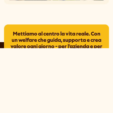
Mettiamo al centro la vita reale. Con
un welfare che guida, supporta e crea
valore ogni giorno - per l’azienda e per
le persone.
Scopri l'Hub del Benessere
Epassi Italia
Piazza Pietro Pajetta, 2 13100,
Vercelli