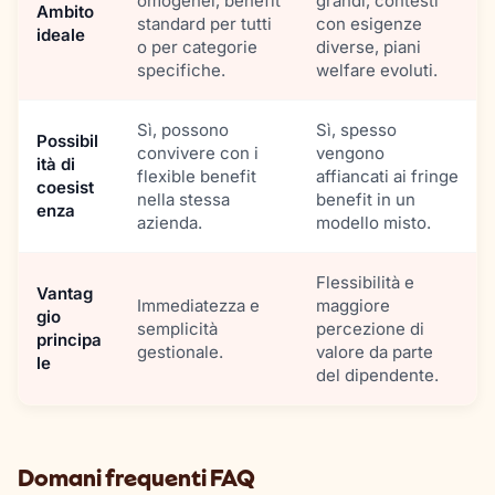
omogenei, benefit
grandi, contesti
Ambito
standard per tutti
con esigenze
ideale
o per categorie
diverse, piani
specifiche.
welfare evoluti.
Sì, possono
Sì, spesso
Possibil
convivere con i
vengono
ità di
flexible benefit
affiancati ai fringe
coesist
nella stessa
benefit in un
enza
azienda.
modello misto.
Flessibilità e
Vantag
Immediatezza e
maggiore
gio
semplicità
percezione di
principa
gestionale.
valore da parte
le
del dipendente.
Domani frequenti FAQ