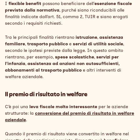
I
flexible benefit
possono beneficiare dell’
esenzione fiscale
prevista dalla normativa
, purché siano riconducibili alle
finalità indicate dall’art. 51, comma 2, TUIR e siano erogati
secondo i requisiti richiesti.
Tra le principali finalità rientrano
istruzione
,
assistenza
familiare
,
trasporto pubblico
e
servizi di utilità sociale
,
secondo le ipotesi previste dalla legge. In questo ambito
rientrano, per esempio,
spese scolastiche
,
servizi per
l’infanzia
,
assistenza ad anziani non autosufficienti,
abbonamenti al trasporto pubblico
e altri interventi di
welfare aziendale.
Il premio di risultato in welfare
C’è poi una
leva fiscale molto interessante
per le aziende
strutturate: la
conversione del premio di risultato in welfare
aziendale
.
Quando il premio di risultato viene convertito in welfare nel