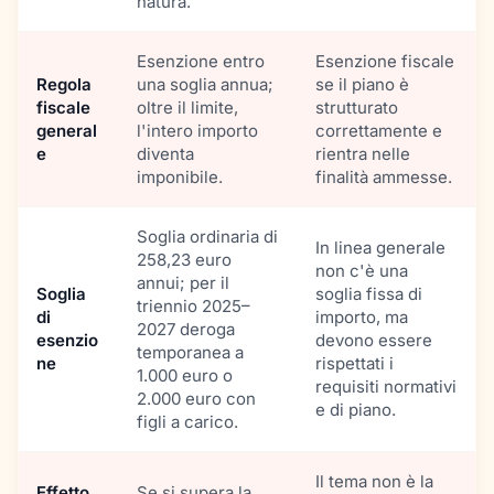
natura.
Esenzione entro
Esenzione fiscale
Regola
una soglia annua;
se il piano è
fiscale
oltre il limite,
strutturato
general
l'intero importo
correttamente e
e
diventa
rientra nelle
imponibile.
finalità ammesse.
Soglia ordinaria di
In linea generale
258,23 euro
non c'è una
annui; per il
Soglia
soglia fissa di
triennio 2025–
di
importo, ma
2027 deroga
esenzio
devono essere
temporanea a
ne
rispettati i
1.000 euro o
requisiti normativi
2.000 euro con
e di piano.
figli a carico.
Il tema non è la
Effetto
Se si supera la