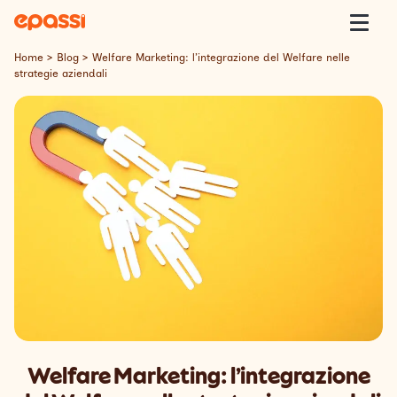
Skip to content
Epassi
Togg
Home
>
Blog
>
Welfare Marketing: l’integrazione del Welfare nelle
strategie aziendali
Epassi Italia
Welfare
Offerta
Clienti
Insight
Contatti
Welfare Marketing: l’integrazione
Lavora con Noi