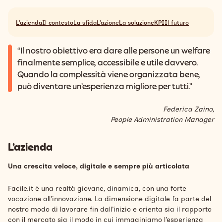
Search
Italiano
L’azienda
Il contesto
La sfida
L’azione
La soluzione
KPI
Il futuro
“Il nostro obiettivo era dare alle persone un welfare
finalmente semplice, accessibile e utile davvero.
Quando la complessità viene organizzata bene,
può diventare un’esperienza migliore per tutti.”
Federica Zaino,
People Administration Manager
L’azienda
Una crescita veloce, digitale e sempre più articolata
Facile.it è una realtà giovane, dinamica, con una forte
vocazione all’innovazione. La dimensione digitale fa parte del
nostro modo di lavorare fin dall’inizio e orienta sia il rapporto
con il mercato sia il modo in cui immaginiamo l’esperienza