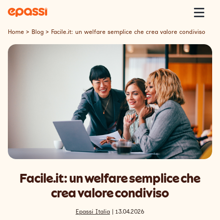
Skip to content
Epassi
Togg
Home
>
Blog
>
Facile.it: un welfare semplice che crea valore condiviso
Epassi Italia
Welfare
Offerta
Clienti
Insight
Facile.it: un welfare semplice che
Contatti
crea valore condiviso
Lavora con Noi
Epassi Italia
| 13.04.2026